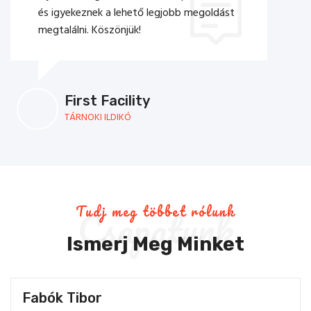
egjobb megoldást
veritatis et quasi arch itecto beatae 
dicta sunt
Egy ügyfél
TULAJDONOS
Csapatunk
Tudj meg többet rólunk
Ismerj Meg Minket
Fabók Tibor