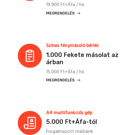
19.900 Ft+Áfa / hó
MEGRENDELÉS
Színes fénymásoló bérlés
1.000 Fekete másolat az
árban
15.000 Ft+Áfa / hó
MEGRENDELÉS
A4 multifunkciós gép
5.000 Ft+Áfa-tól
Forgalmazott márkáink