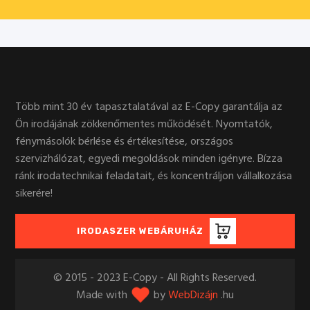
Több mint 30 év tapasztalatával az E-Copy garantálja az
Ön irodájának zökkenőmentes működését. Nyomtatók,
fénymásolók bérlése és értékesítése, országos
szervizhálózat, egyedi megoldások minden igényre. Bízza
ránk irodatechnikai feladatait, és koncentráljon vállalkozása
sikerére!
IRODASZER WEBÁRUHÁZ
© 2015 - 2023 E-Copy - All Rights Reserved.
Made with
by
WebDizájn
.hu