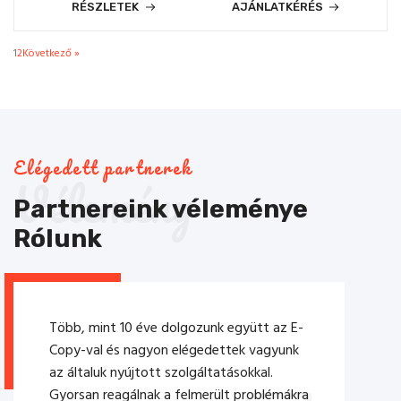
RÉSZLETEK
AJÁNLATKÉRÉS
1
2
Következő »
Elégedett partnerek
Vélemény
Partnereink véleménye
Rólunk
unk együtt az E-
Sed ut perspiciatis unde omnis iste n
edettek vagyunk
error sit voluptatem accusantium
ltatásokkal.
doloremq ue laudantium totam rem
erült problémákra
aperiam eaqupsa quae abillo inventor