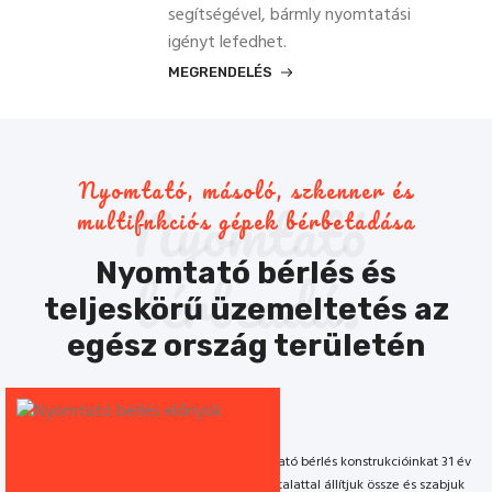
segítségével, bármly nyomtatási
igényt lefedhet.
MEGRENDELÉS
Nyomtató, másoló, szkenner és
Nyomtató
multifnkciós gépek bérbetadása
Nyomtató bérlés és
bérbeadás
teljeskörű üzemeltetés az
egész ország területén
33
Nyomtató bérlés konstrukcióinkat 31 év
tapasztalattal állítjuk össze és szabjuk