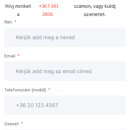
Hívj minket
+36 1 343
számon, vagy küldj
a
2606
üzenetet.
Név
Email
Telefonszám (mobil)
Üzenet