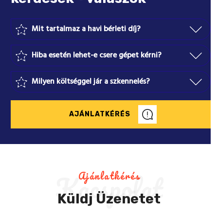
Mit tartalmaz a havi bérleti díj?
Hiba esetén lehet-e csere gépet kérni?
Milyen költséggel jár a szkennelés?
AJÁNLATKÉRÉS
Kacspolat
Ajánlatkérés
Küldj Üzenetet