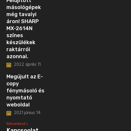
Felújított
másológépek
még tavalyi
áron! SHARP
MX-2614N
színes
készülékek
raktárról
azonnal.
2022 április 11.
Megújult az E-
copy
fénymásoló és
nyomtató
weboldal
2021 június 14.
1
2
Következő »
Kapcsoolat