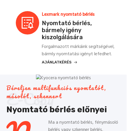
Lexmark nyomtató bérlés
Nyomtató bérlés,
bármely igény
kiszolgálására
Forgalmazott márkáink segítségével,
bármly nyomtatási igényt lefedhet.
AJÁNLATKÉRÉS
Béreljen multifunkciós nyomtatót,
E-Copy
másolót, szkennert
Nyomtató bérlés előnyei
Ma a nyomtató bérlés, fénymásoló
bérlés vagy szkenner bérlés,