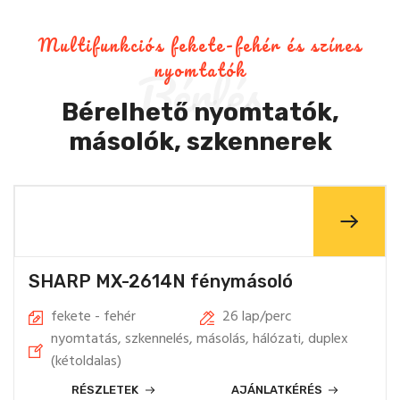
Multifunkciós fekete-fehér és színes
Bérlés
nyomtatók
Bérelhető nyomtatók,
másolók, szkennerek
SHARP MX-2614N fénymásoló
fekete - fehér
26 lap/perc
nyomtatás, szkennelés, másolás, hálózati, duplex
(kétoldalas)
RÉSZLETEK
AJÁNLATKÉRÉS