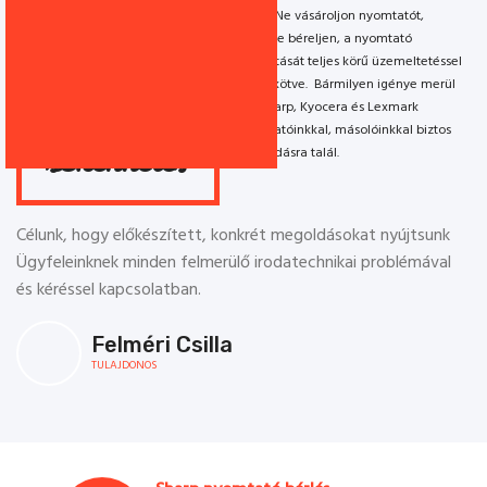
év
testre. Ne vásároljon nyomtatót,
helyette béreljen, a nyomtató
nyomtatás
kapacitását teljes körű üzemeltetéssel
egybekötve. Bármilyen igénye merül
másolás
fel, Sharp, Kyocera és Lexmark
nyomtatóinkkal, másolóinkkal biztos
szkennelés
megoldásra talál.
Célunk, hogy előkészített, konkrét megoldásokat nyújtsunk
Ügyfeleinknek minden felmerülő irodatechnikai problémával
és kéréssel kapcsolatban.
Felméri Csilla
TULAJDONOS