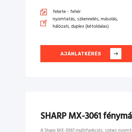
fekete - fehér
nyomtatás, szkennelés, másolás,
hálózati, duplex (kétoldalas)
AJÁNLATKÉRÉS
SHARP MX-3061 fénymá
A Sharp MX-3061 multifunkciós, színes nyomta