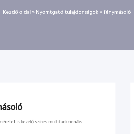
Kezdő oldal
»
Nyomtgató tulajdonságok
»
fénymásoló
ásoló
etet is kezelő színes multifunkcionális