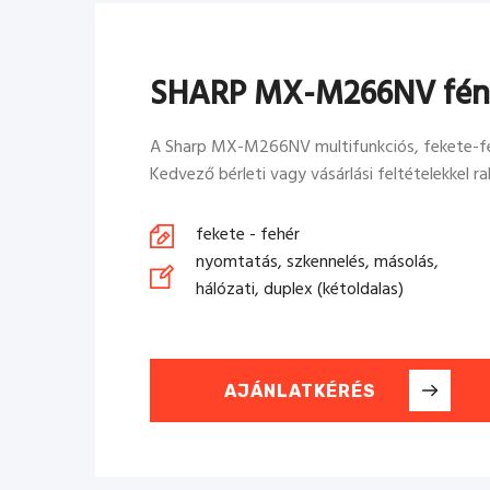
SHARP MX-M266NV fén
A Sharp MX-M266NV multifunkciós, fekete-feh
Kedvező bérleti vagy vásárlási feltételekkel rak
fekete - fehér
nyomtatás, szkennelés, másolás,
hálózati, duplex (kétoldalas)
AJÁNLATKÉRÉS