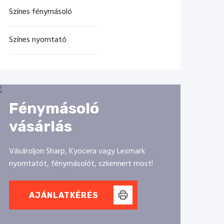
Színes fénymásoló
Színes nyomtató
Fénymásoló
vásárlás
Vásároljon Sharp, Kyocera vagy Lexmark
nyomtatót, fénymásolót, szkennert most!
AJÁNLATKÉRÉS