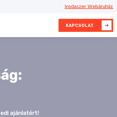
Irodaszer Webáruház
KAPCSOLAT
ág:
edi ajánlatért!