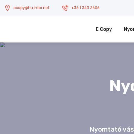
ecopy@hu.inter.net
+36 1 343 2606
E Copy
Nyo
Ny
Nyomtató vásár