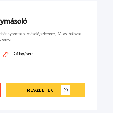
ymásoló
ér nyomtató, másoló,szkenner, A3-as, hálózati.
tárról.
26 lap/perc
RÉSZLETEK