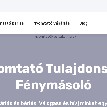
mtató bérlés
Nyomtató vásárlás
Blog
omtató Tulajdons
Fénymásoló
lás és bérlés! Válogass és hívj minket egy