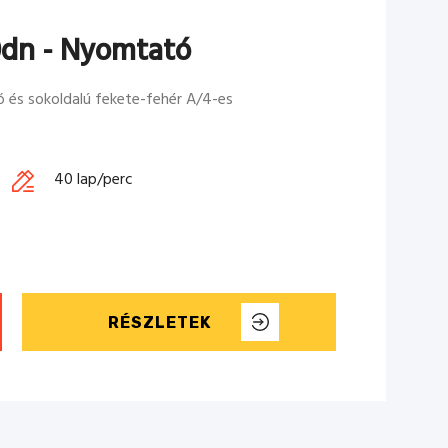
dn - Nyomtató
és sokoldalú fekete-fehér A/4-es
40 lap/perc
RÉSZLETEK