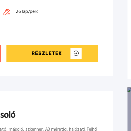
26 lap/perc
RÉSZLETEK
soló
tó, másoló, szkenner, A3 méretig, hálózati. Felhő