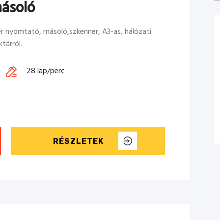
ásoló
 nyomtató, másoló,szkenner, A3-as, hálózati.
tárról.
28 lap/perc
RÉSZLETEK