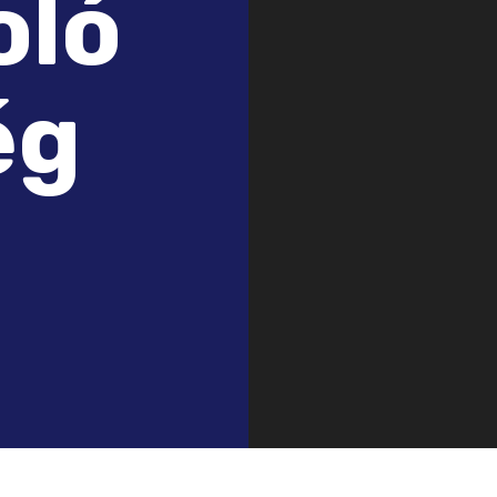
oló
ég