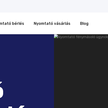
mtató bérlés
Nyomtató vásárlás
Blog
ó