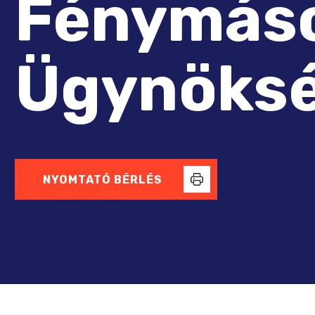
Fénymás
Ügynöks
NYOMTATÓ BÉRLÉS