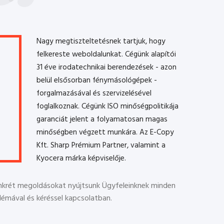
Nagy megtiszteltetésnek tartjuk, hogy
felkereste weboldalunkat. Cégünk alapítói
31 éve irodatechnikai berendezések - azon
belül elsősorban fénymásológépek -
forgalmazásával és szervizelésével
foglalkoznak. Cégünk ISO minőségpolitikája
garanciát jelent a folyamatosan magas
minőségben végzett munkára. Az E-Copy
Kft. Sharp Prémium Partner, valamint a
Kyocera márka képviselője.
onkrét megoldásokat nyújtsunk Ügyfeleinknek minden
lémával és kéréssel kapcsolatban.