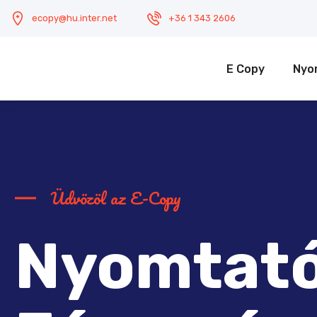
ecopy@hu.inter.net
+36 1 343 2606
E Copy
Nyo
Üdvözöl az E-Copy
Nyomtat