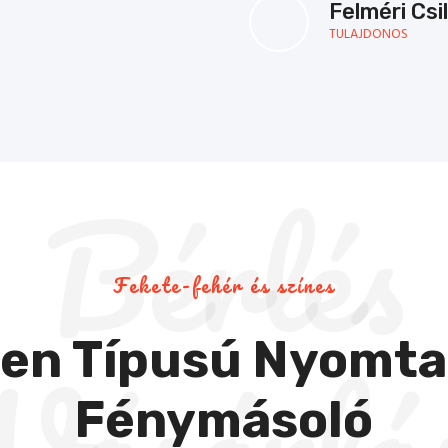
Felméri Csil
TULAJDONOS
Bérlés
Fekete-fehér és színes
en Típusú Nyomta
Vásárlá
Fénymásoló