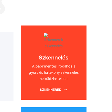
Szkennelés
A papírmentes irodához a
gyors és hatékony szkennelés
nélkülözhetetlen
SZKENNEREK