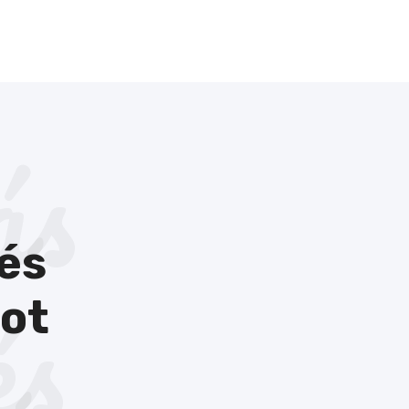
ás
és
és
tot