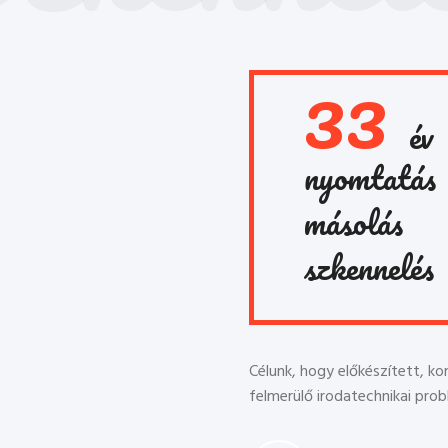
33
év
nyomtatás
másolás
szkennelés
Célunk, hogy előkészített, k
felmerülő irodatechnikai prob