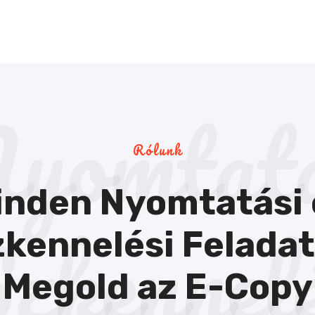
yomtat
Rólunk
inden Nyomtatási 
zkennel
kennelési Felada
Megold az E-Copy