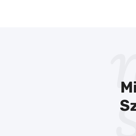
N
M
S
Sz