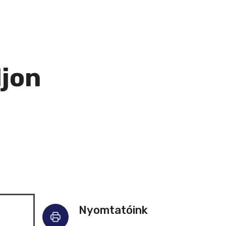
ljon
Nyomtatóink