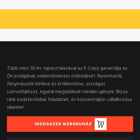
Több mint 30 év tapasztalatával az E-Copy garantálja az
Ön irodájának zökkenőmentes működését. Nyomtatók,
fénymásolók bérlése és értékesítése, országos
szervizhálózat, egyedi megoldások minden igényre. Bízza
ránk irodatechnikai feladatait, és koncentráljon vállalkozása
sikerére!
IRODASZER WEBÁRUHÁZ