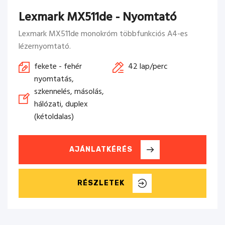
Lexmark MX511de - Nyomtató
Lexmark MX511de monokróm többfunkciós A4-es
lézernyomtató.
fekete - fehér
42 lap/perc
nyomtatás,
szkennelés, másolás,
hálózati, duplex
(kétoldalas)
AJÁNLATKÉRÉS
RÉSZLETEK