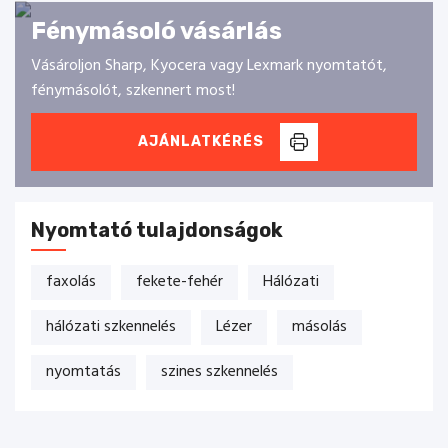
Fénymásoló vásárlás
Vásároljon Sharp, Kyocera vagy Lexmark nyomtatót,
fénymásolót, szkennert most!
AJÁNLATKÉRÉS
Nyomtató tulajdonságok
faxolás
fekete-fehér
Hálózati
hálózati szkennelés
Lézer
másolás
nyomtatás
szines szkennelés