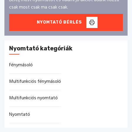
Bérelj most nyomtatót és valami jó akciót adunk hozzá
csak most csak ma csak csak.
NYOMTATÓ BÉRLÉS
Nyomtató kategóriák
Fénymásoló
Multifunkciós fénymásoló
Multifunkciós nyomtató
Nyomtató