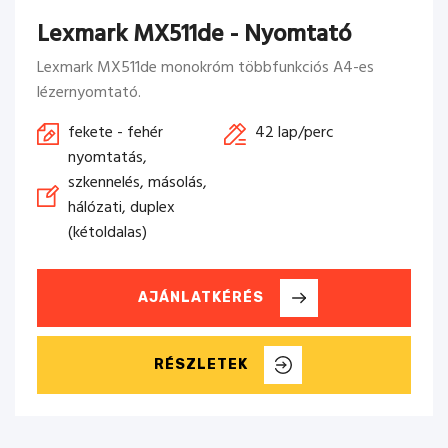
Lexmark MX511de - Nyomtató
Lexmark MX511de monokróm többfunkciós A4-es
lézernyomtató.
fekete - fehér
42 lap/perc
nyomtatás,
szkennelés, másolás,
hálózati, duplex
(kétoldalas)
AJÁNLATKÉRÉS
RÉSZLETEK