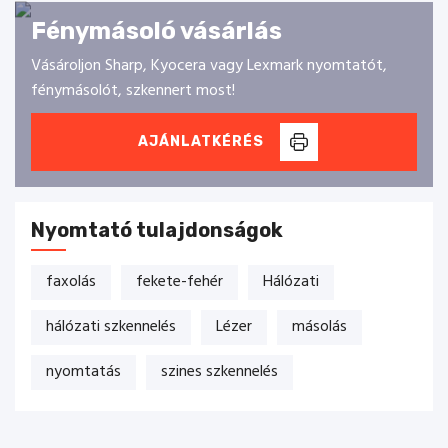
Fénymásoló vásárlás
Vásároljon Sharp, Kyocera vagy Lexmark nyomtatót,
fénymásolót, szkennert most!
AJÁNLATKÉRÉS
Nyomtató tulajdonságok
faxolás
fekete-fehér
Hálózati
hálózati szkennelés
Lézer
másolás
nyomtatás
szines szkennelés