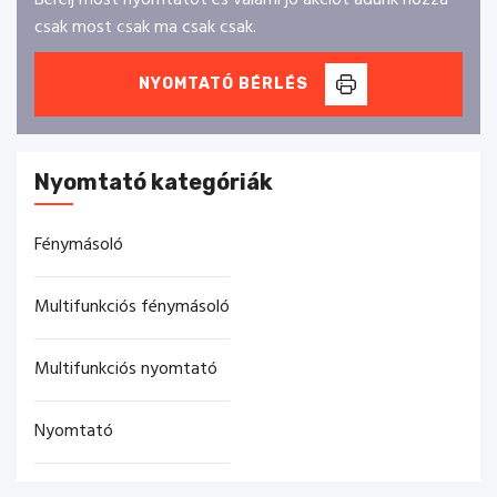
Bérelj most nyomtatót és valami jó akciót adunk hozzá
csak most csak ma csak csak.
NYOMTATÓ BÉRLÉS
Nyomtató kategóriák
Fénymásoló
Multifunkciós fénymásoló
Multifunkciós nyomtató
Nyomtató