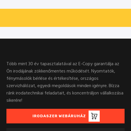
Több mint 30 év tapasztalatával az E-Copy garantálja az
Ön irodájának zökkenőmentes működését. Nyomtatók,
fénymásolók bérlése és értékesítése, országos
szervizhálózat, egyedi megoldások minden igényre. Bízza
ránk irodatechnikai feladatait, és koncentráljon vállalkozása
sikerére!
IRODASZER WEBÁRUHÁZ